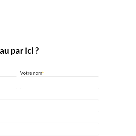
u par ici ?
Votre nom
*