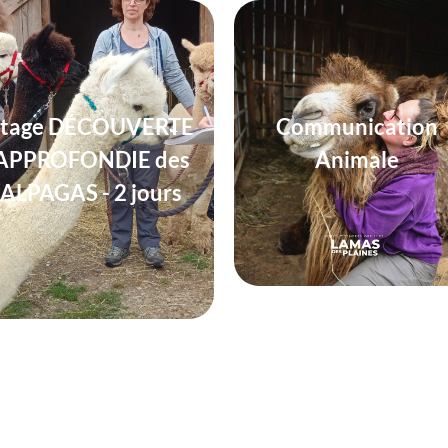
Stage DÉCOUVERTE
Communication
APPROFONDIE des
Animale
ALPAGAS - 2 jours