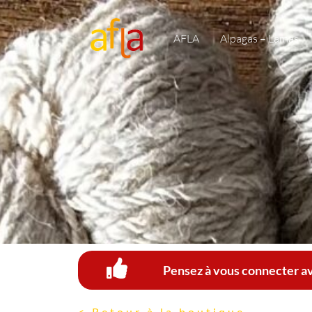
AFLA
Alpagas – Lamas
Pensez à vous connecter av
< Retour à la boutique