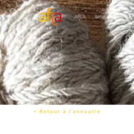
AFLA
Alpagas – Lamas
< Retour à l’annuaire