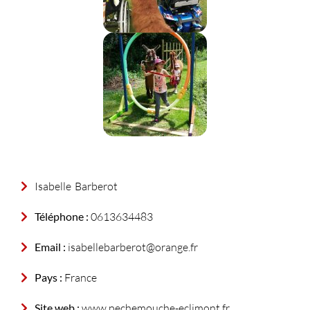
Isabelle
Barberot
Téléphone :
0613634483
Email :
isabellebarberot@orange.fr
Pays :
France
Site web :
www.pechemouche-eclimont.fr