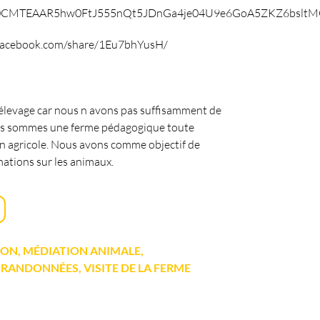
0CMTEAAR5hw0FtJ555nQt5JDnGa4je04U9e6GoA5ZKZ6bsltMQ
facebook.com/share/1Eu7bhYusH/
 élevage car nous n avons pas suffisamment de
us sommes une ferme pédagogique toute
on agricole. Nous avons comme objectif de
ations sur les animaux.
ION, MÉDIATION ANIMALE,
 RANDONNÉES, VISITE DE LA FERME