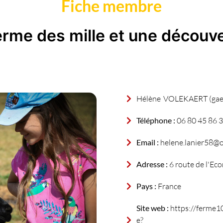
Fiche membre
erme des mille et une découv
Hélène
VOLEKAERT (gaec 
Téléphone :
06 80 45 86 
Email :
helene.lanier58@o
Adresse :
6 route de l'Eco
Pays :
France
Site web :
https://ferme10
e?