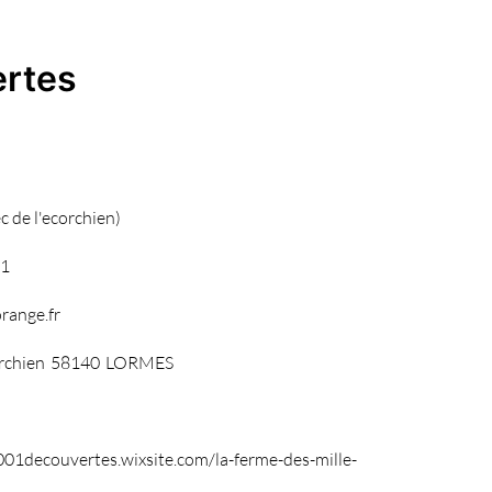
ertes
de l'ecorchien)
31
range.fr
rchien
58140
LORMES
01decouvertes.wixsite.com/la-ferme-des-mille-