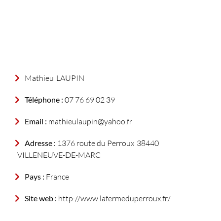
Mathieu
LAUPIN
Téléphone :
07 76 69 02 39
Email :
mathieulaupin@yahoo.fr
Adresse :
1376 route du Perroux
38440
VILLENEUVE-DE-MARC
Pays :
France
Site web :
http://www.lafermeduperroux.fr/