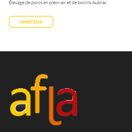
Élevage de porcs en plein-air et de bovins Aubrac
AMATEUR