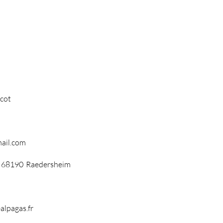
cot
ail.com
68190
Raedersheim
lpagas.fr