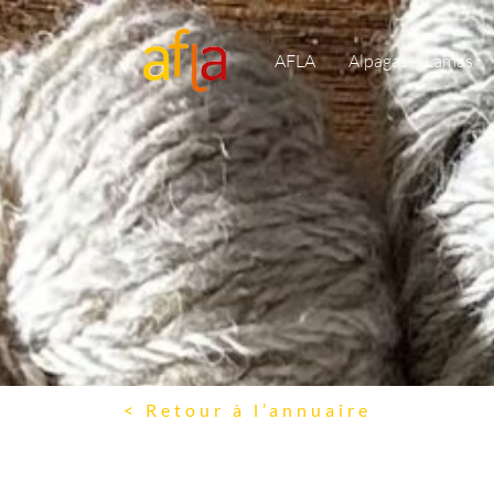
AFLA
Alpagas – Lamas
< Retour à l’annuaire