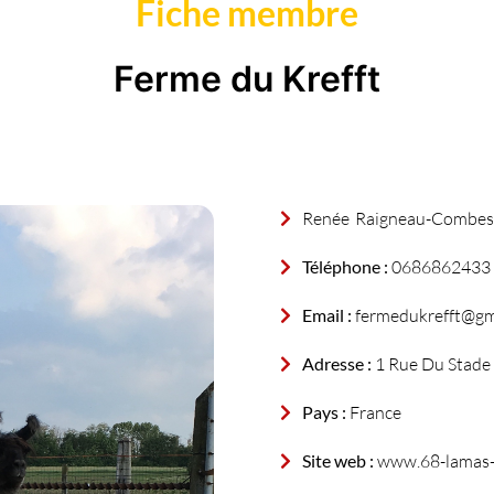
Fiche membre
Ferme du Krefft
Renée
Raigneau-Combes
Téléphone :
0686862433
Email :
fermedukrefft@gm
Adresse :
1 Rue Du Stade
Pays :
France
Site web :
www.68-lamas-a