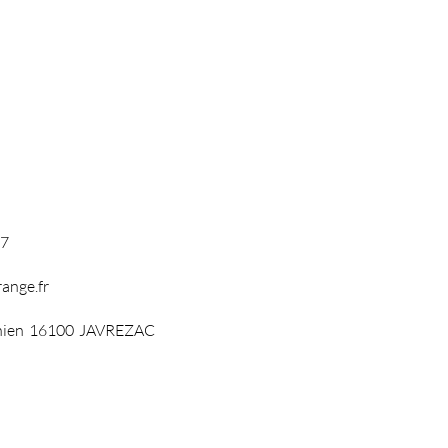
57
ange.fr
hien
16100
JAVREZAC