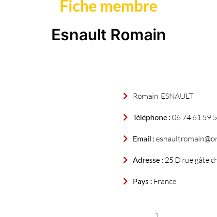
Fiche membre
Esnault Romain
Romain
ESNAULT
Téléphone :
06 74 61 59 
Email :
esnaultromain@or
Adresse :
25 D rue gâte c
Pays :
France