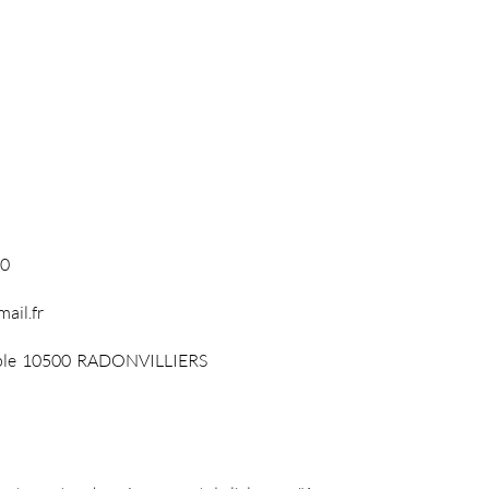
90
ail.fr
ple
10500
RADONVILLIERS