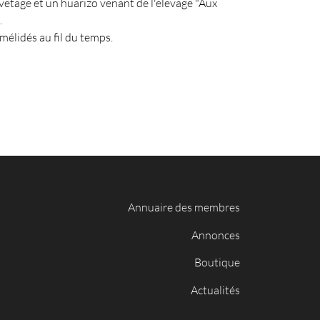
uvetage et un huarizo venant de l'elevage "Aux
.
élidés au fil du temps.
Annuaire des membres
Annonces
Boutique
Actualités