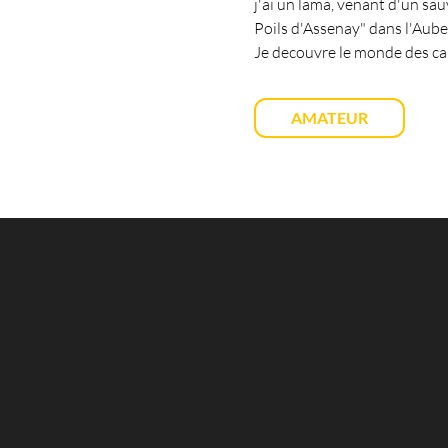
j'ai un lama, venant d'un sa
Poils d'Assenay" dans l'Aube
Je decouvre le monde des cam
AMATEUR