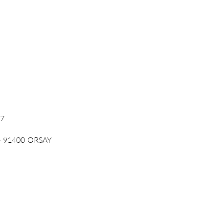
07
e
91400
ORSAY