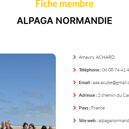
Fiche membre
ALPAGA NORMANDIE
Amaury
ACHARD
Téléphone :
06 08 74 41 
Email :
aaa.acube@gmail.
Adresse :
2 chemin du Car
Pays :
France
Site web :
alpaganormand