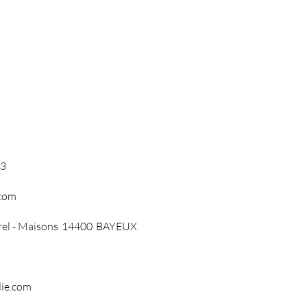
43
com
el - Maisons
14400
BAYEUX
ie.com